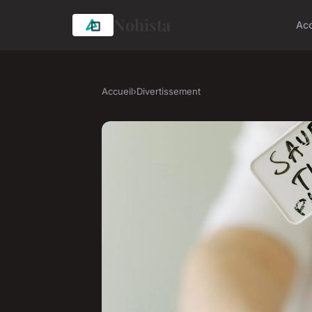
Nohista
Acc
Accueil
›
Divertissement