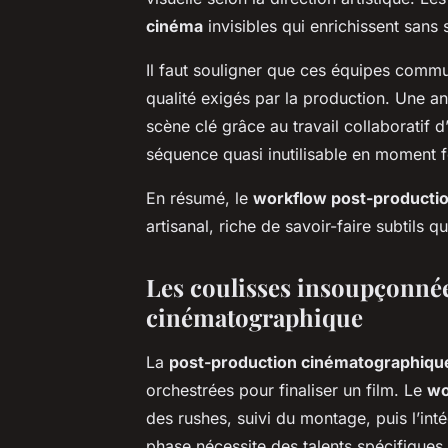
cinéma
invisibles qui enrichissent sans 
Il faut souligner que ces équipes commu
qualité exigés par la production. Une 
scène clé grâce au travail collaboratif 
séquence quasi inutilisable en moment fo
En résumé, le
workflow post-producti
artisanal, riche de savoir-faire subtils q
Les coulisses insoupçonnée
cinématographique
La
post-production cinématographiqu
orchestrées pour finaliser un film. Le
wo
des rushes, suivi du montage, puis l’int
phase nécessite des talents spécifiques