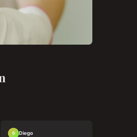
on
Diego
D