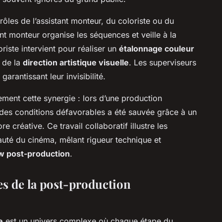
 rôles de l’assistant monteur, du coloriste ou du
nt monteur organise les séquences et veille à la
riste intervient pour réaliser un
étalonnage couleur
n de la
direction artistique visuelle
. Les superviseurs
rantissant leur invisibilité.
tement cette synergie : lors d’une production
es conditions défavorables a été sauvée grâce à un
créative. Ce travail collaboratif illustre les
auté du cinéma, mêlant rigueur technique et
w post-production
.
s de la post-production
e
est un univers complexe où chaque étape du