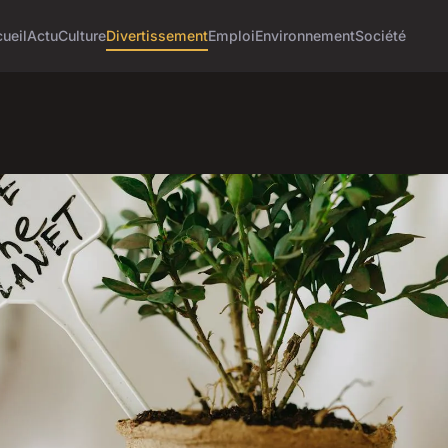
ueil
Actu
Culture
Divertissement
Emploi
Environnement
Société