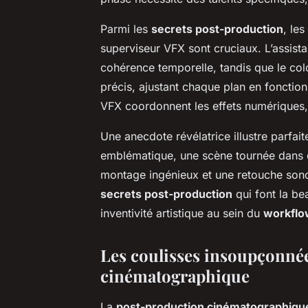
Parmi les
secrets post-production
, les
superviseur VFX sont cruciaux. L’assista
cohérence temporelle, tandis que le colo
précis, ajustant chaque plan en fonctio
VFX coordonnent les effets numériques, ga
Une anecdote révélatrice illustre parfai
emblématique, une scène tournée dans d
montage ingénieux et une retouche sonore 
secrets post-production
qui font la be
inventivité artistique au sein du
workflo
Les coulisses insoupçonnée
cinématographique
La
post-production cinématographiqu