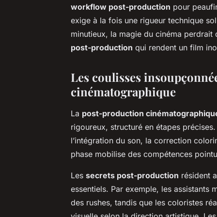
workflow post-production
pour peaufine
exige à la fois une rigueur technique soli
minutieux, la magie du cinéma perdrait d
post-production
qui rendent un film ino
Les coulisses insoupçonnée
cinématographique
La
post-production cinématographiqu
rigoureux, structuré en étapes précises. 
l’intégration du son, la correction color
phase mobilise des compétences pointu
Les
secrets post-production
résident 
essentiels. Par exemple, les assistants 
des rushes, tandis que les coloristes réal
visuelle selon la direction artistique. L