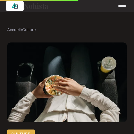
Nohista
Accueil
›
Culture
CULTURE