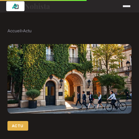
Nohista
Accueil
›
Actu
ACTU