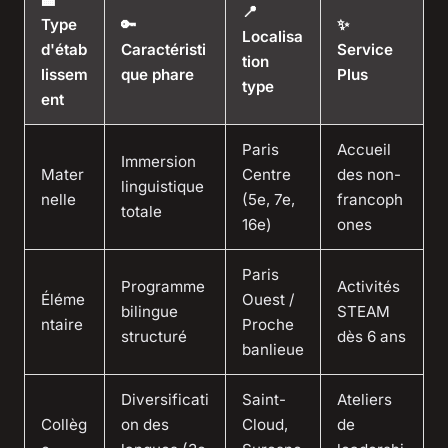
📍
Type
🔑
✨
Localisa
d'étab
Caractéristi
Service
tion
lissem
que phare
Plus
type
ent
Paris
Accueil
Immersion
Mater
Centre
des non-
linguistique
nelle
(5e, 7e,
francoph
totale
16e)
ones
Paris
Programme
Activités
Éléme
Ouest /
bilingue
STEAM
ntaire
Proche
structuré
dès 6 ans
banlieue
Diversificati
Saint-
Ateliers
Collèg
on des
Cloud,
de