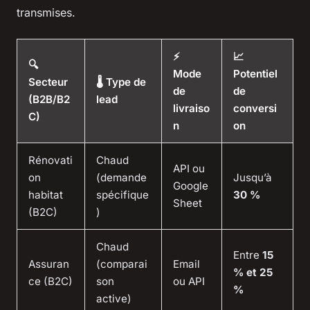
transmises.
⚡
📈
🔍
Mode
Potentiel
Secteur
🌡️ Type de
de
de
(B2B/B2
lead
livraiso
conversi
C)
n
on
Rénovati
Chaud
API ou
on
(demande
Jusqu’à
Google
habitat
spécifique
30 %
Sheet
(B2C)
)
Chaud
Entre
15
Assuran
(comparai
Email
% et 25
ce (B2C)
son
ou API
%
active)