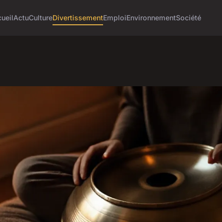
ueil
Actu
Culture
Divertissement
Emploi
Environnement
Société