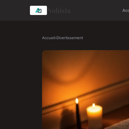
Nohista
Acc
Accueil
›
Divertissement