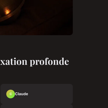
axation profonde
Claude
C