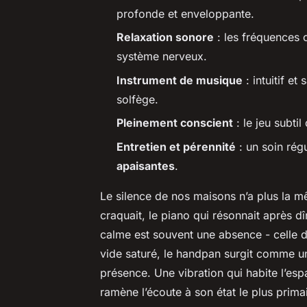
profonde et enveloppante.
Relaxation sonore
: les fréquences
système nerveux.
Instrument de musique
: intuitif e
solfège.
Pleinement conscient
: le jeu subti
Entretien et pérennité
: un soin rég
apaisantes
.
Le silence de nos maisons n’a plus la mê
craquait, le piano qui résonnait après dî
calme est souvent une absence - celle 
vide saturé, le handpan surgit comme un
présence. Une vibration qui habite l’espa
ramène l’écoute à son état le plus primai