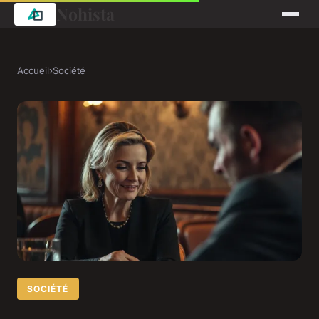
Nohista
Accueil
›
Société
SOCIÉTÉ