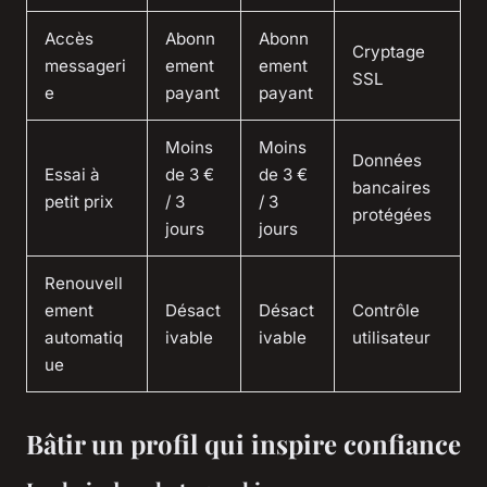
Accès
Abonn
Abonn
Cryptage
messageri
ement
ement
SSL
e
payant
payant
Moins
Moins
Données
Essai à
de 3 €
de 3 €
bancaires
petit prix
/ 3
/ 3
protégées
jours
jours
Renouvell
ement
Désact
Désact
Contrôle
automatiq
ivable
ivable
utilisateur
ue
Bâtir un profil qui inspire confiance