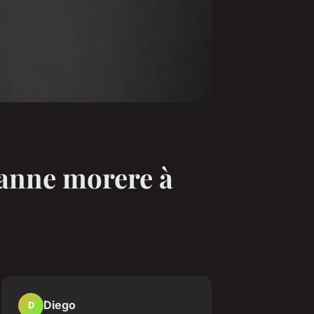
oanne morere à
Diego
D