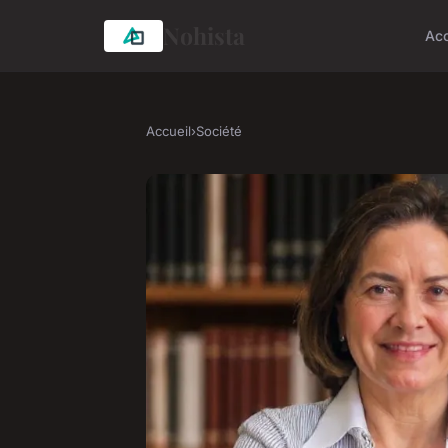
Nohista
Acc
Accueil
›
Société