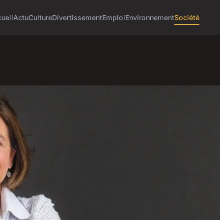
ueil
Actu
Culture
Divertissement
Emploi
Environnement
Société