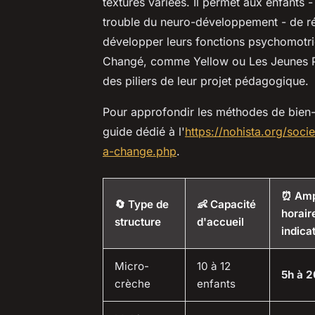
textures variées. Il permet aux enfants -
trouble du neuro-développement - de rég
développer leurs fonctions psychomotri
Changé, comme Yellow ou Les Jeunes P
des piliers de leur projet pédagogique.
Pour approfondir les méthodes de bien-êt
guide dédié à l'
https://nohista.org/soci
a-change.php
.
⏰ Amp
🔄 Type de
👶 Capacité
horair
structure
d'accueil
indica
Micro-
10 à 12
5h à 2
crèche
enfants