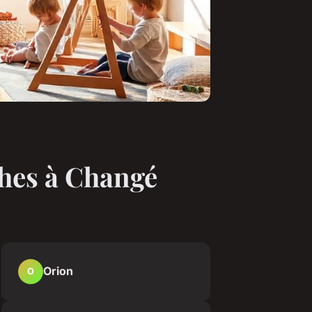
ches à Changé
Orion
O