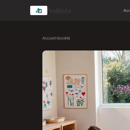
Nohista
Acc
Accueil
›
Société