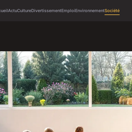
ueil
Actu
Culture
Divertissement
Emploi
Environnement
Société