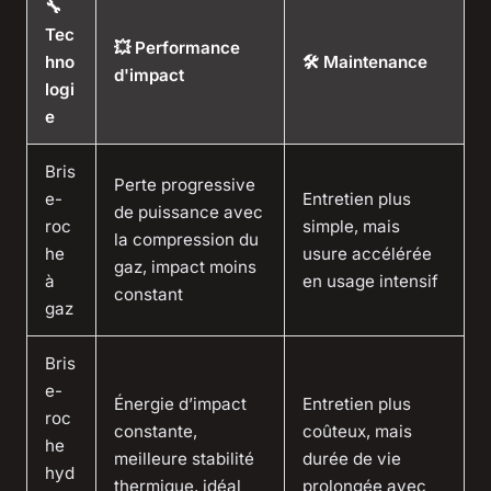
🔧
Tec
💥 Performance
hno
🛠️ Maintenance
d'impact
logi
e
Bris
Perte progressive
e-
Entretien plus
de puissance avec
roc
simple, mais
la compression du
he
usure accélérée
gaz, impact moins
à
en usage intensif
constant
gaz
Bris
e-
Énergie d’impact
Entretien plus
roc
constante,
coûteux, mais
he
meilleure stabilité
durée de vie
hyd
thermique, idéal
prolongée avec