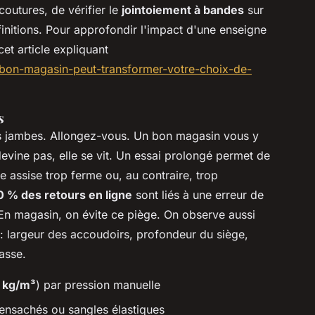
outures, de vérifier le
jointoiement à bandes
sur
 finitions. Pour approfondir l'impact d'une enseigne
et article expliquant
e-bon-magasin-peut-transformer-votre-choix-de-
s
s jambes. Allongez-vous. Un bon magasin vous y
vine pas, elle se vit. Un essai prolongé permet de
e assise trop ferme ou, au contraire, trop
0 % des retours en ligne
sont liés à une erreur de
n magasin, on évite ce piège. On observe aussi
: largeur des accoudoirs, profondeur du siège,
basse.
n
kg/m³
) par pression manuelle
s ensachés ou sangles élastiques