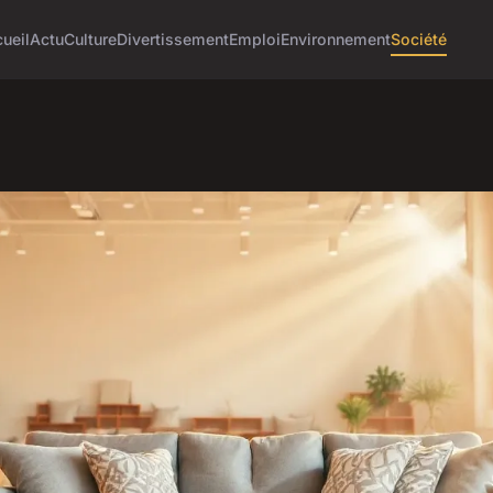
ueil
Actu
Culture
Divertissement
Emploi
Environnement
Société