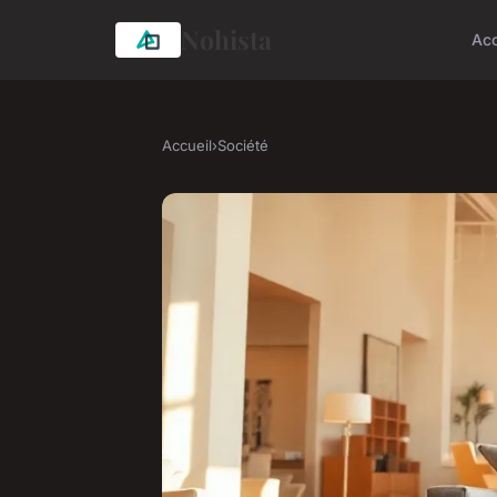
Nohista
Acc
Accueil
›
Société