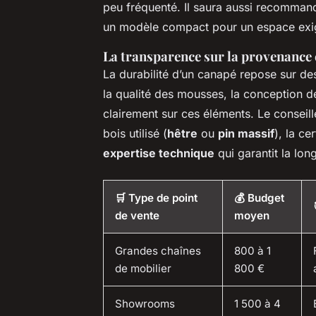
peu fréquenté. Il saura aussi recommand
un modèle compact pour un espace exi
La transparence sur la provenance e
La durabilité d’un canapé repose sur de
la qualité des mousses, la conception
clairement sur ces éléments. Le conseiller
bois utilisé (
hêtre
ou
pin massif
), la ce
expertise technique
qui garantit la lon
🛒 Type de point
💰 Budget
de vente
moyen
Grandes chaînes
800 à 1
de mobilier
800 €
Showrooms
1 500 à 4