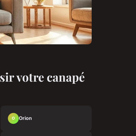
sir votre canapé
Orion
O